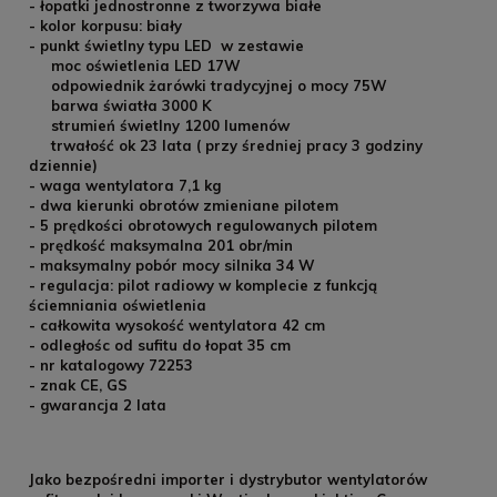
- łopatki jednostronne z tworzywa białe
- kolor korpusu: biały
- punkt świetlny typu LED w zestawie
moc oświetlenia LED 17W
odpowiednik żarówki tradycyjnej o mocy 75W
barwa światła 3000 K
strumień świetlny 1200 lumenów
trwałość ok 23 lata ( przy średniej pracy 3 godziny
dziennie)
- waga wentylatora 7,1 kg
- dwa kierunki obrotów zmieniane pilotem
- 5 prędkości obrotowych regulowanych pilotem
- prędkość maksymalna 201 obr/min
- maksymalny pobór mocy silnika 34 W
- regulacja: pilot radiowy w komplecie z funkcją
ściemniania oświetlenia
- całkowita wysokość wentylatora 42 cm
- odległośc od sufitu do łopat 35 cm
- nr katalogowy 72253
- znak CE, GS
- gwarancja 2 lata
Jako bezpośredni importer i dystrybutor wentylatorów