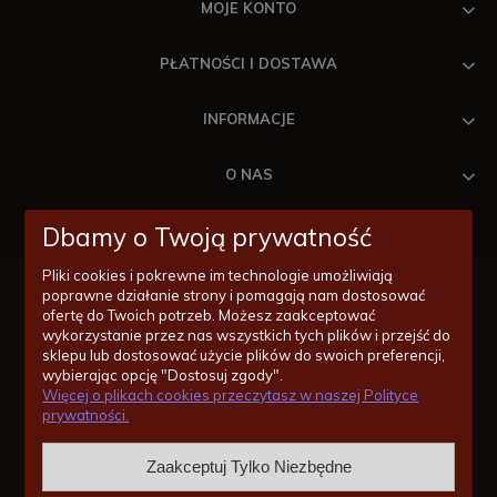
MOJE KONTO
PŁATNOŚCI I DOSTAWA
INFORMACJE
O NAS
Dbamy o Twoją prywatność
Pliki cookies i pokrewne im technologie umożliwiają
poprawne działanie strony i pomagają nam dostosować
ofertę do Twoich potrzeb. Możesz zaakceptować
wykorzystanie przez nas wszystkich tych plików i przejść do
Masz pytania odnośnie zakupów lub konkretnych produktów?
sklepu lub dostosować użycie plików do swoich preferencji,
Jesteśmy po to by Ci pomóc!
wybierając opcję "Dostosuj zgody".
Więcej o plikach cookies przeczytasz w naszej Polityce
14/620-11-55
prywatności.
zakupy@wentylatorysufitowe.pl
Zaakceptuj Tylko Niezbędne