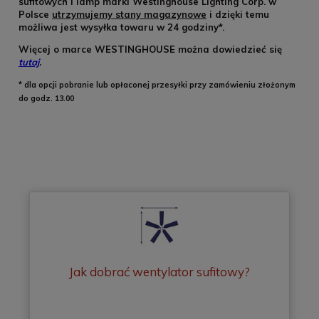
sufitowych i lamp marki Westinghouse Lighting Corp. w
Polsce
utrzymujemy stany magazynowe
i dzięki temu
możliwa jest wysyłka towaru w 24 godziny*.
Więcej o marce WESTINGHOUSE można dowiedzieć się
tutaj
.
* dla opcji pobranie lub opłaconej przesyłki przy zamówieniu złożonym
do godz. 13.00
Jak dobrać wentylator sufitowy?