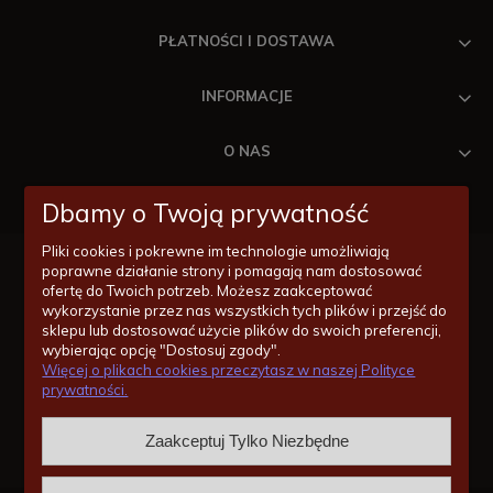
PŁATNOŚCI I DOSTAWA
INFORMACJE
O NAS
Dbamy o Twoją prywatność
Pliki cookies i pokrewne im technologie umożliwiają
poprawne działanie strony i pomagają nam dostosować
ofertę do Twoich potrzeb. Możesz zaakceptować
wykorzystanie przez nas wszystkich tych plików i przejść do
Masz pytania odnośnie zakupów lub konkretnych produktów?
sklepu lub dostosować użycie plików do swoich preferencji,
Jesteśmy po to by Ci pomóc!
wybierając opcję "Dostosuj zgody".
Więcej o plikach cookies przeczytasz w naszej Polityce
14/620-11-55
prywatności.
zakupy@wentylatorysufitowe.pl
Zaakceptuj Tylko Niezbędne