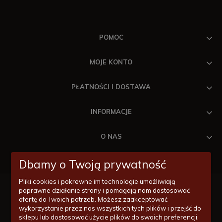
POMOC
MOJE KONTO
PŁATNOŚCI I DOSTAWA
INFORMACJE
O NAS
Dbamy o Twoją prywatność
Pliki cookies i pokrewne im technologie umożliwiają
poprawne działanie strony i pomagają nam dostosować
ofertę do Twoich potrzeb. Możesz zaakceptować
wykorzystanie przez nas wszystkich tych plików i przejść do
Masz pytania odnośnie zakupów lub konkretnych produktów?
sklepu lub dostosować użycie plików do swoich preferencji,