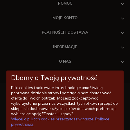
POMOC
MOJE KONTO
PŁATNOŚCI I DOSTAWA
INFORMACJE
O NAS
Dbamy o Twoją prywatność
Pliki cookies i pokrewne im technologie umożliwiają
poprawne działanie strony i pomagają nam dostosować
ofertę do Twoich potrzeb. Możesz zaakceptować
wykorzystanie przez nas wszystkich tych plików i przejść do
Masz pytania odnośnie zakupów lub konkretnych produktów?
sklepu lub dostosować użycie plików do swoich preferencji,
Jesteśmy po to by Ci pomóc!
wybierając opcję "Dostosuj zgody".
Więcej o plikach cookies przeczytasz w naszej Polityce
14/620-11-55
prywatności.
zakupy@wentylatorysufitowe.pl