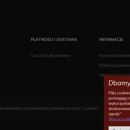
PŁATNOŚCI I DOSTAWA
INFORMACJE
Czas i koszty dostawy
Formularz konta
Polityka prywatn
Współpraca hur
Dbamy
Pliki cooki
pomagają n
wykorzystan
14/620
b konkretnych produktów? Jesteśmy po to by Ci pomóc!
dostosować 
zgody".
Więcej o pl