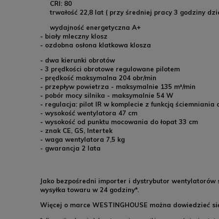
CRI: 80
trwałość 22,8 lat ( przy średniej pracy 3 godziny dzi
wydajność energetyczna A+
- biały mleczny klosz
- ozdobna osłona klatkowa klosza
- dwa kierunki obrotów
- 3 prędkości obrotowe regulowane pilotem
- prędkość maksymalna 204 obr/min
- przepływ powietrza - maksymalnie 135 m³/min
- pobór mocy silnika - maksymalnie 54 W
- regulacja: pilot IR w komplecie z funkcją ściemniania 
- wysokość wentylatora 47 cm
- wysokość od punktu mocowania do łopat 33 cm
- znak CE, GS, Intertek
- waga wentylatora 7,5 kg
- gwarancja 2 lata
Jako bezpośredni importer i dystrybutor wentylatorów 
wysyłka towaru w 24 godziny*.
Więcej o marce WESTINGHOUSE można dowiedzieć s