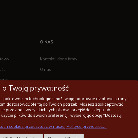
O NAS
ktowy
Kontakt i dane firmy
ości
O nas
towa
 o Twoją prywatność
es i pokrewne im technologie umożliwiają poprawne działanie strony i
am dostosować ofertę do Twoich potrzeb. Możesz zaakceptować
ie przez nas wszystkich tych plików i przejść do sklepu lub
-11-55
zakupy@wentylatorysufitowe.pl
użycie plików do swoich preferencji, wybierając opcję "Dostosuj
ikach cookies przeczytasz w naszej Polityce prywatności.