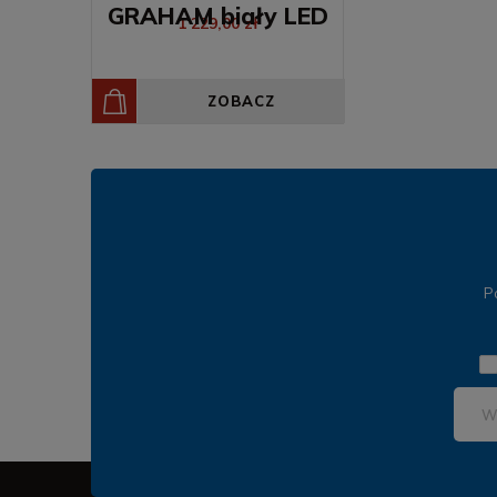
1 229,00 zł
ZOBACZ
P