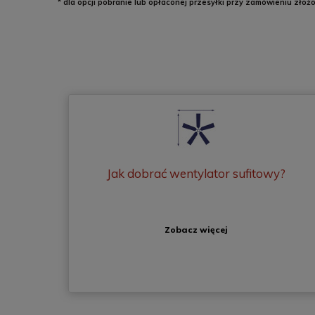
* dla opcji pobranie lub opłaconej przesyłki przy zamówieniu złoż
Jak dobrać wentylator sufitowy?
Zobacz więcej