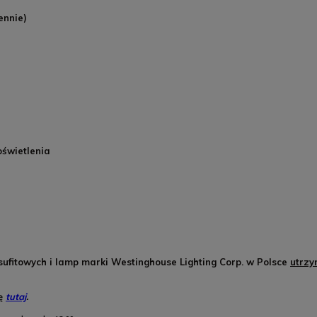
ennie)
oświetlenia
sufitowych i lamp marki Westinghouse Lighting Corp. w Polsce
utrz
ię
tutaj
.