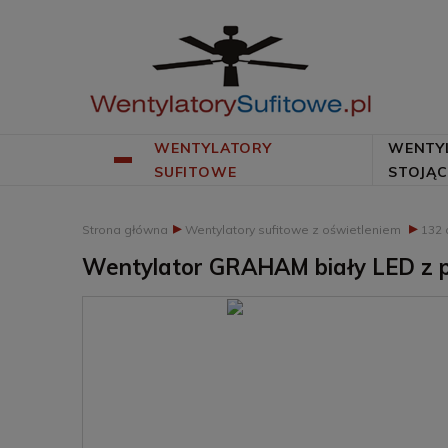
WENTYLATORY
WENTY
SUFITOWE
STOJĄC
▸
▸
Strona główna
Wentylatory sufitowe z oświetleniem
132 
Wentylator GRAHAM biały LED z p