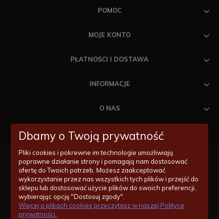
POMOC
MOJE KONTO
PŁATNOŚCI I DOSTAWA
INFORMACJE
O NAS
Dbamy o Twoją prywatność
Pliki cookies i pokrewne im technologie umożliwiają
poprawne działanie strony i pomagają nam dostosować
ofertę do Twoich potrzeb. Możesz zaakceptować
wykorzystanie przez nas wszystkich tych plików i przejść do
Masz pytania odnośnie zakupów lub konkretnych produktów?
sklepu lub dostosować użycie plików do swoich preferencji,
Jesteśmy po to by Ci pomóc!
wybierając opcję "Dostosuj zgody".
Więcej o plikach cookies przeczytasz w naszej Polityce
14/620-11-55
prywatności.