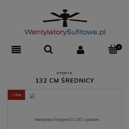
0
132 CM ŚREDNICY
-15%