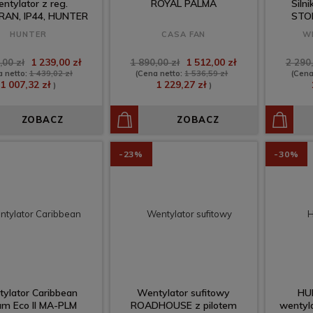
ntylator z reg.
ROYAL PALMA
Siln
RAN, IP44, HUNTER
STO
HUNTER
CASA FAN
W
1 239,00 zł
1 512,00 zł
,00 zł
1 890,00 zł
2 290,
a netto:
1 439,02 zł
(Cena netto:
1 536,59 zł
(Cena
1 007,32 zł
1 229,27 zł
)
)
ZOBACZ
ZOBACZ
-23%
-30%
ylator Caribbean
Wentylator sufitowy
HU
am Eco II MA-PLM
ROADHOUSE z pilotem
wentyla