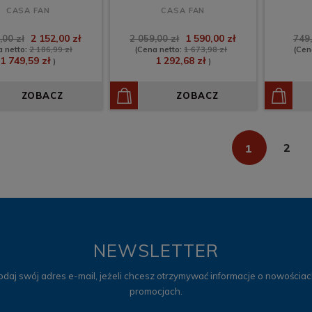
CASA FAN
CASA FAN
2 152,00 zł
1 590,00 zł
,00 zł
2 059,00 zł
749,
a netto:
2 186,99 zł
(Cena netto:
1 673,98 zł
(Cen
1 749,59 zł
1 292,68 zł
)
)
ZOBACZ
ZOBACZ
1
2
NEWSLETTER
odaj swój adres e-mail, jeżeli chcesz otrzymywać informacje o nowościach
promocjach.