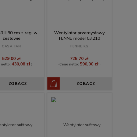
 II 90 cm z reg. w
Wentylator przemysłowy
zestawie
FENNE model 03.210
CASA FAN
FENNE KG
529,00 zł
725,70 zł
430,08 zł
590,00 zł
 netto:
)
(Cena netto:
)
ZOBACZ
ZOBACZ