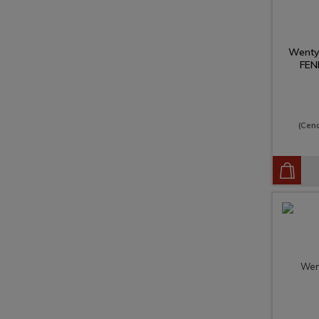
Wenty
FEN
(Cen