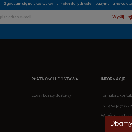
Zgadzam się na przetwarzanie moich danych celem otrzymania newslett
Wyślij
PŁATNOŚCI I DOSTAWA
INFORMACJE
Czas i koszty dostawy
Formularz konta
Polityka prywatn
Współpraca hur
Dbamy