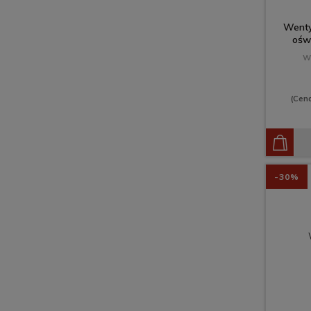
Wenty
ośw
W
(Cen
-30%