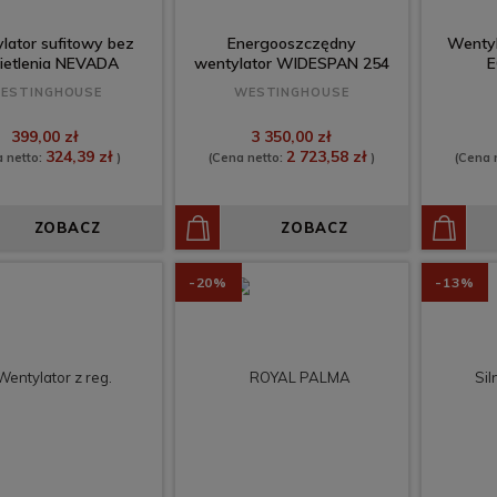
lator sufitowy bez
Energooszczędny
Wenty
ietlenia NEVADA
wentylator WIDESPAN 254
E
cm
ESTINGHOUSE
WESTINGHOUSE
399,00 zł
3 350,00 zł
324,39 zł
2 723,58 zł
a netto:
)
(Cena netto:
)
(Cena 
ZOBACZ
ZOBACZ
-20%
-13%