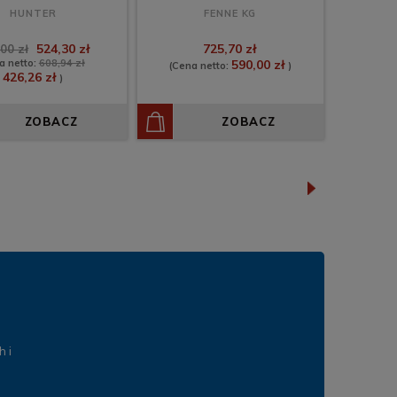
HUNTER
FENNE KG
524,30 zł
725,70 zł
00 zł
a netto:
608,94 zł
590,00 zł
(Cena netto:
)
426,26 zł
)
ZOBACZ
ZOBACZ
»
 i