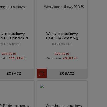
ylator sufitowy
Wentylator sufitowy
ial DC z pilotem, śr
TORUS 142 cm z reg.
142 cm
ESTINGHOUSE
DAXTON FAN
629,00 zł
279,00 zł
511,38 zł
226,83 zł
 netto:
)
(Cena netto:
)
ZOBACZ
ZOBACZ