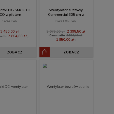
lator BIG SMOOTH
Wentylator sufitowy
CO z pilotem
Commercial 305 cm z
pilotem (typu HVLS)
CASA FAN
DAXTON FAN
3 450,00 zł
2 398,50 zł
3 075,00 zł
2 804,88 zł
(Cena netto:
2 500,00 zł
netto:
)
1 950,00 zł
)
ZOBACZ
ZOBACZ