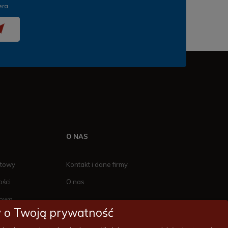
era
O NAS
ktowy
Kontakt i dane firmy
ości
O nas
towa
 o Twoją prywatność