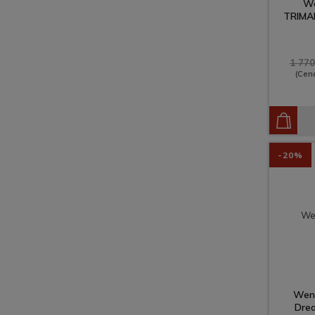
We
TRIMA
1 770
(Cen
-20%
Went
Dre