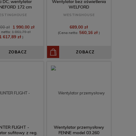
iki DC, wentylator
Wentylator bez oświetlenia
NEFORD 172 cm
WELFORD
ESTINGHOUSE
WESTINGHOUSE
1 990,00 zł
689,00 zł
00 zł
 netto:
1 861,79 zł
560,16 zł
(Cena netto:
)
1 617,89 zł
)
ZOBACZ
ZOBACZ
NTER FLIGHT -
Wentylator przemysłowy
tor sufitowy z reg.
FENNE model 03.260