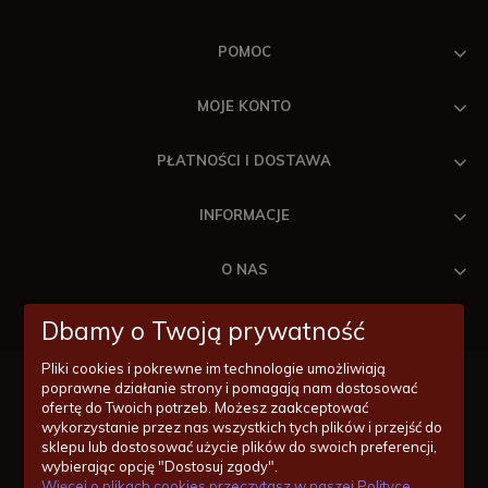
POMOC
MOJE KONTO
PŁATNOŚCI I DOSTAWA
INFORMACJE
O NAS
Dbamy o Twoją prywatność
Pliki cookies i pokrewne im technologie umożliwiają
poprawne działanie strony i pomagają nam dostosować
ofertę do Twoich potrzeb. Możesz zaakceptować
wykorzystanie przez nas wszystkich tych plików i przejść do
Masz pytania odnośnie zakupów lub konkretnych produktów?
sklepu lub dostosować użycie plików do swoich preferencji,
Jesteśmy po to by Ci pomóc!
wybierając opcję "Dostosuj zgody".
Więcej o plikach cookies przeczytasz w naszej Polityce