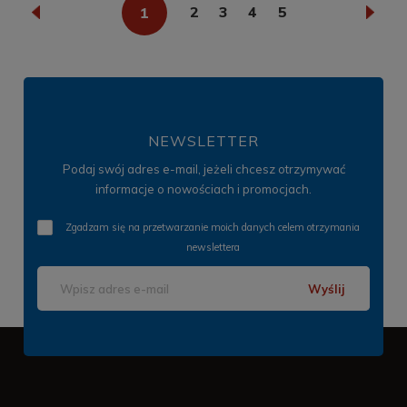
«
1
2
3
4
5
»
NEWSLETTER
Podaj swój adres e-mail, jeżeli chcesz otrzymywać
informacje o nowościach i promocjach.
Zgadzam się na przetwarzanie moich danych celem otrzymania
newslettera
Wyślij