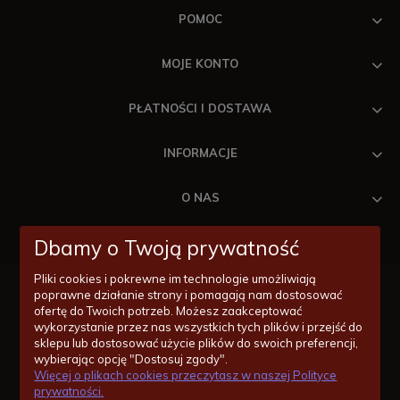
POMOC
MOJE KONTO
PŁATNOŚCI I DOSTAWA
INFORMACJE
O NAS
Dbamy o Twoją prywatność
Pliki cookies i pokrewne im technologie umożliwiają
poprawne działanie strony i pomagają nam dostosować
ofertę do Twoich potrzeb. Możesz zaakceptować
wykorzystanie przez nas wszystkich tych plików i przejść do
Masz pytania odnośnie zakupów lub konkretnych produktów?
sklepu lub dostosować użycie plików do swoich preferencji,
Jesteśmy po to by Ci pomóc!
wybierając opcję "Dostosuj zgody".
Więcej o plikach cookies przeczytasz w naszej Polityce
14/620-11-55
prywatności.