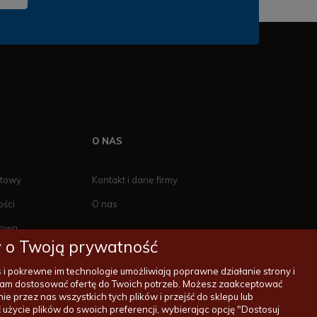
O NAS
ktowy
Kontakt i dane firmy
ości
O nas
towa
 o Twoją prywatność
es i pokrewne im technologie umożliwiają poprawne działanie strony i
am dostosować ofertę do Twoich potrzeb. Możesz zaakceptować
ie przez nas wszystkich tych plików i przejść do sklepu lub
-11-55
zakupy@wentylatorysufitowe.pl
użycie plików do swoich preferencji, wybierając opcję "Dostosuj