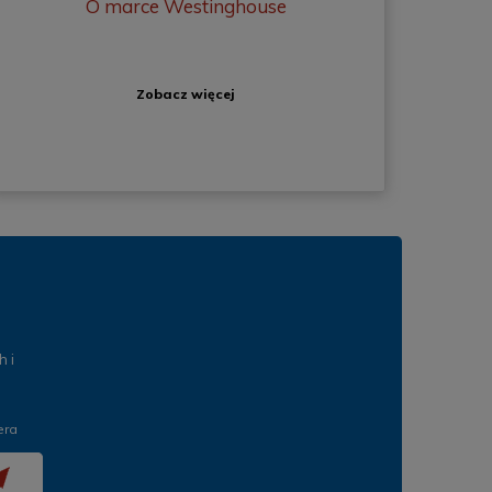
O marce Westinghouse
Zobacz więcej
 i
era