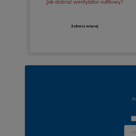
Jak dobrać wentylator sufitowy?
Zobacz więcej
P