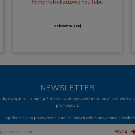
Filmy instruktażowe YouTube
Zobacz więcej
NEWSLETTER
odaj swój adres e-mail, jeżeli chcesz otrzymywać informacje o nowościach
promocjach.
Zgadzam się na przetwarzanie moich danych celem otrzymania newslett
Wyślij